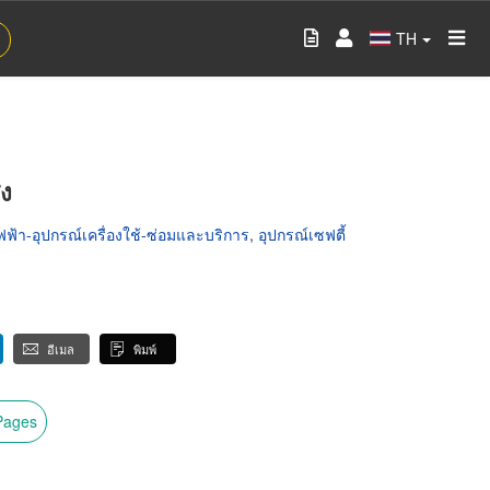
TH
ง
ฟฟ้า-อุปกรณ์เครื่องใช้-ซ่อมและบริการ
,
อุปกรณ์เซฟตี้
อีเมล
พิมพ์
wPages