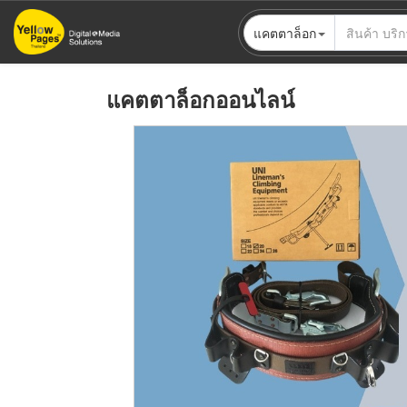
ข้าม
แคตตาล็อก
ไป
ยัง
เนื้อหา
แคตตาล็อกออนไลน์
หลัก