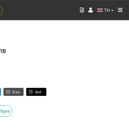
TH
าย
อีเมล
พิมพ์
wPages