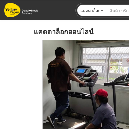
ข้าม
แคตตาล็อก
ไป
ยัง
เนื้อหา
แคตตาล็อกออนไลน์
หลัก