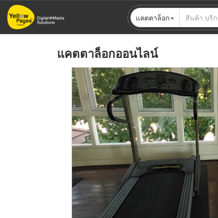
ข้าม
แคตตาล็อก
ไป
ยัง
เนื้อหา
แคตตาล็อกออนไลน์
หลัก