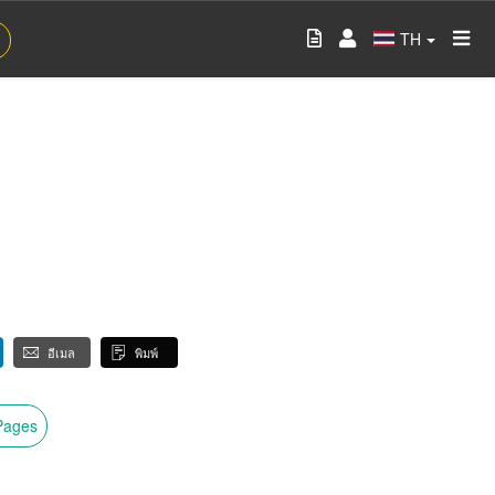
TH
อีเมล
พิมพ์
wPages