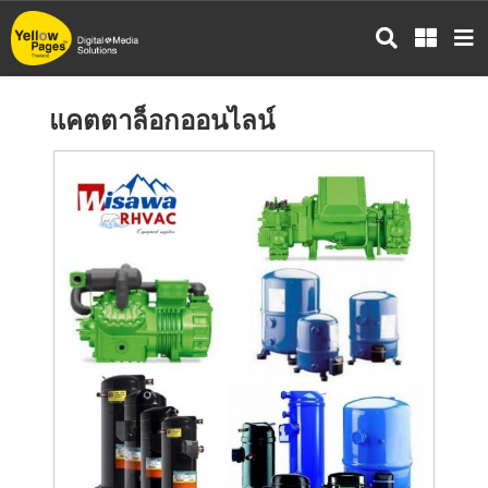
ข้าม
ไป
ยัง
เนื้อหา
แคตตาล็อกออนไลน์
หลัก