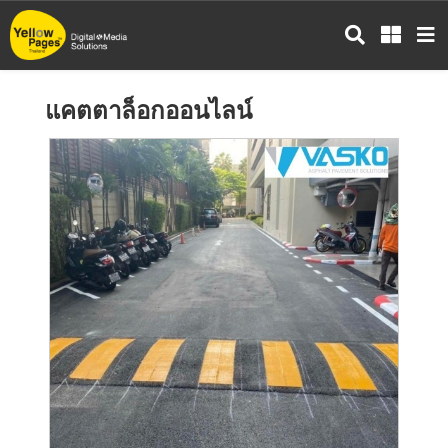
ข้าม
ไป
ยัง
เนื้อหา
แคตตาล็อกออนไลน์
หลัก