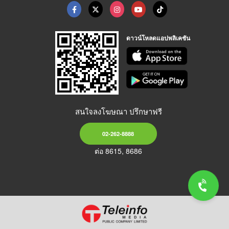
ดาวน์โหลดแอปพลิเคชัน
สนใจลงโฆษณา ปรึกษาฟรี
02-262-8888
ต่อ 8615, 8686