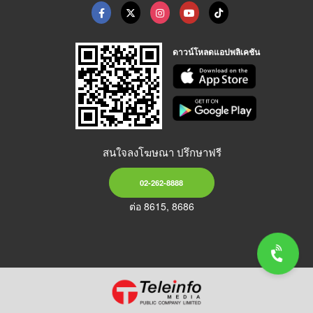
ดาวน์โหลดแอปพลิเคชัน
สนใจลงโฆษณา ปรึกษาฟรี
02-262-8888
ต่อ 8615, 8686