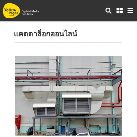
ข้าม
ไป
ยัง
เนื้อหา
แคตตาล็อกออนไลน์
หลัก