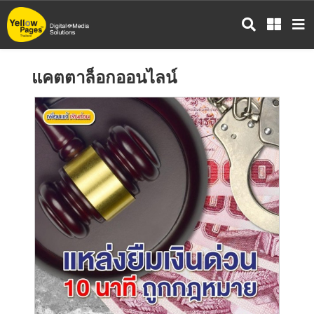
ข้าม
ไป
ยัง
เนื้อหา
แคตตาล็อกออนไลน์
หลัก