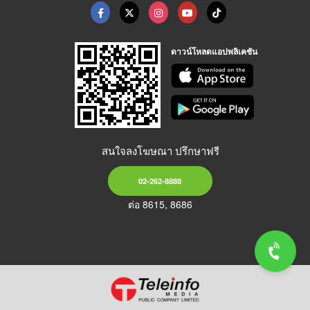
ดาวน์โหลดแอปพลิเคชัน
สนใจลงโฆษณา ปรึกษาฟรี
02-262-8888
ต่อ 8615, 8686