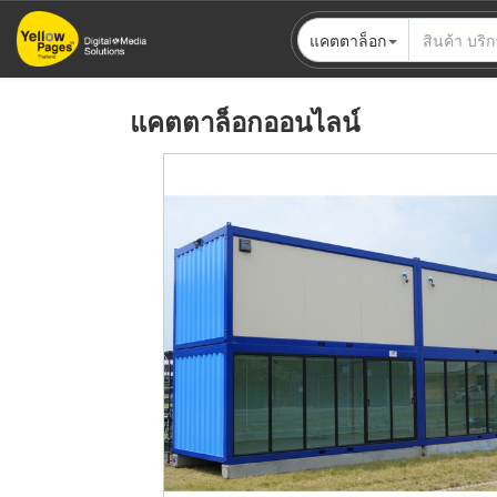
ข้าม
แคตตาล็อก
ไป
ยัง
เนื้อหา
แคตตาล็อกออนไลน์
หลัก