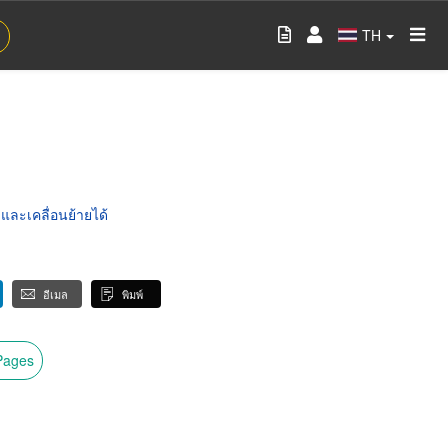
TH
ละเคลื่อนย้ายได้
อีเมล
พิมพ์
wPages