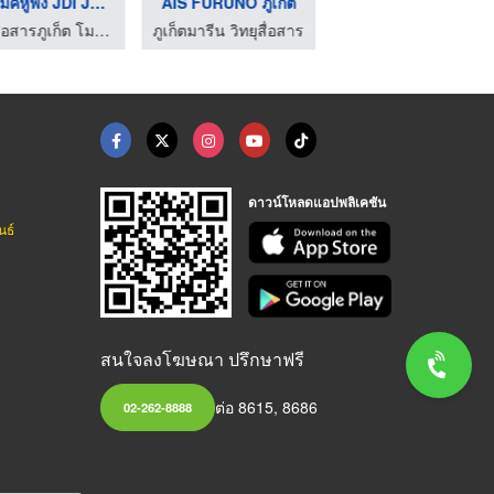
ขายไมค์หูฟัง JDI JD- ...
AIS FURUNO ภูเก็ต
โทรศัพท์ดาวเทียม ภูเ ...
วิทยุสื่อสารภูเก็ต โมบายไลฟ์
ภูเก็ตมารีน วิทยุสื่อสาร
ภูเก็ตมารีน วิทยุสื่อสา
ดาวน์โหลดแอปพลิเคชัน
นธ์
สนใจลงโฆษณา ปรึกษาฟรี
ต่อ 8615, 8686
02-262-8888