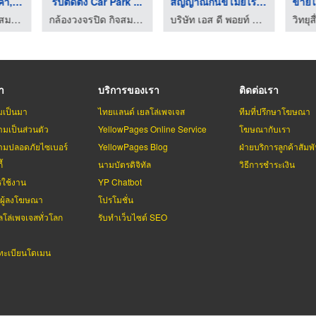
ประตูคีย์การ์ดราคา,ส ...
รับติดตั้ง Car Park ...
สัญญาณกันขโมยไร้สาย
กล้องวงจรปิด กิจสมบูรณ์เซลล์ แอนด์ เซอร์วิส
กล้องวงจรปิด กิจสมบูรณ์เซลล์ แอนด์ เซอร์วิส
บริษัท เอส ดี พอยท์ จำกัด
รา
บริการของเรา
ติดต่อเรา
มเป็นมา
ไทยแลนด์ เยลโล่เพจเจส
ทีมที่ปรึกษาโฆษณา
มเป็นส่วนตัว
YellowPages Online Service
โฆษณากับเรา
มปลอดภัยไซเบอร์
YellowPages Blog
ฝ่ายบริการลูกค้าสัมพั
้
นามบัตรดิจิทัล
วิธีการชำระเงิน
รใช้งาน
YP Chatbot
บผู้ลงโฆษณา
โปรโมชั่น
ลโล่เพจเจสทั่วโลก
รับทำเว็บไซต์ SEO
ะเบียนโดเมน