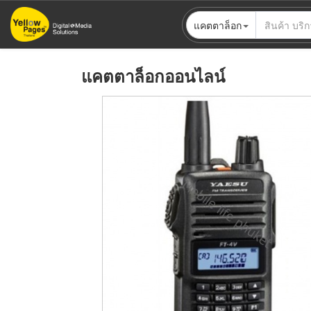
ข้าม
แคตตาล็อก
ไป
ยัง
เนื้อหา
แคตตาล็อกออนไลน์
หลัก