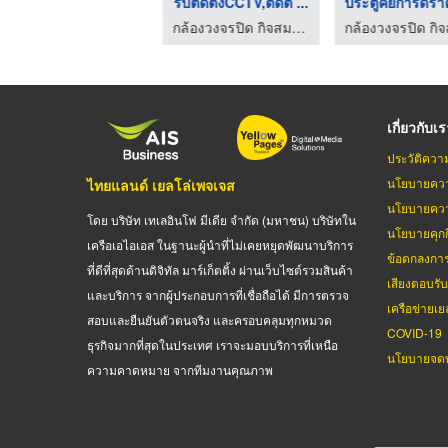
Hytera
รับติดตั้งCCTV,ติดตั ...
บริษัท อเมเจอร์ กรุ๊ป จำกัด
กล้องวงจรปิด กิจสมบูรณ์เซลล์ แอนด์ เซอร์วิส
เกี่ยวกับเ
ประวัติควา
นโยบายควา
ไทยแลนด์ เยลโล่เพจเจส
นโยบายควา
โดย บริษัท เทเลอินโฟ มีเดีย จำกัด (มหาชน) บริษัทใน
นโยบายคุกกี
เครือเอไอเอส ในฐานะผู้นำที่ไม่เคยหยุดพัฒนาบริการ
ข้อตกลงกา
ที่ดีที่สุดด้านดิจิทัล มาร์เก็ตติ้ง ผ่านเว็บไซต์รวมสินค้า
เสียงตอบรั
และบริการ จากผู้ประกอบการที่เชื่อถือได้ มีการตรวจ
เครือข่ายเย
สอบและยืนยันตัวตนจริง และครอบคลุมทุกหมวด
COVID-19
ธุรกิจมากที่สุดในประเทศ เราจะมอบบริการที่เหนือ
นโยบายจดท
ความคาดหมาย จากทีมงานคุณภาพ