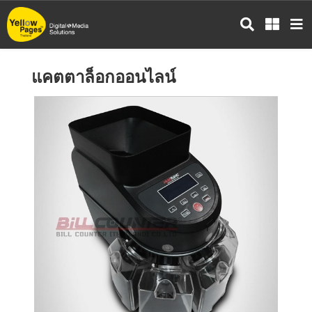
ข้าม
ไป
ยัง
เนื้อหา
แคตตาล็อกออนไลน์
หลัก