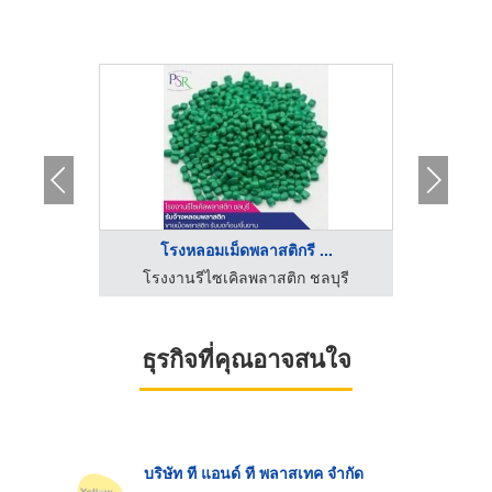
..
โรงหลอมเม็ดพลาสติกรี ...
โร
เครื่องตรวจจับสิ่งแปลกปลอมในอาหาร Optical Sorter
โรงงานรีไซเคิลพลาสติก ชลบุรี
แปรงอุ
ธุรกิจที่คุณอาจสนใจ
บริษัท ที แอนด์ ที พลาสเทค จำกัด