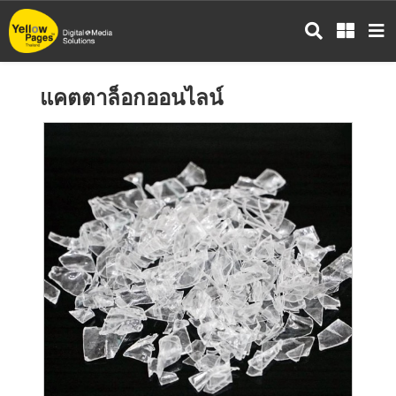
ข้าม
ไป
ยัง
เนื้อหา
แคตตาล็อกออนไลน์
หลัก