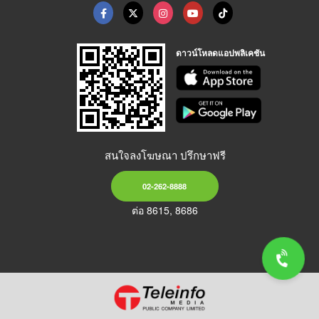
ดาวน์โหลดแอปพลิเคชัน
สนใจลงโฆษณา ปรึกษาฟรี
02-262-8888
ต่อ 8615, 8686