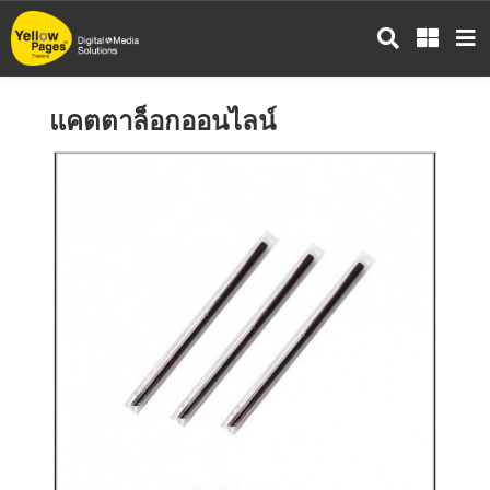
ข้าม
ไป
ยัง
เนื้อหา
แคตตาล็อกออนไลน์
หลัก