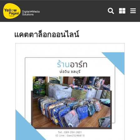
ข้าม
ไป
ยัง
เนื้อหา
แคตตาล็อกออนไลน์
หลัก