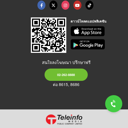
ดาวน์โหลดแอปพลิเคชัน
สนใจลงโฆษณา ปรึกษาฟรี
02-262-8888
ต่อ 8615, 8686