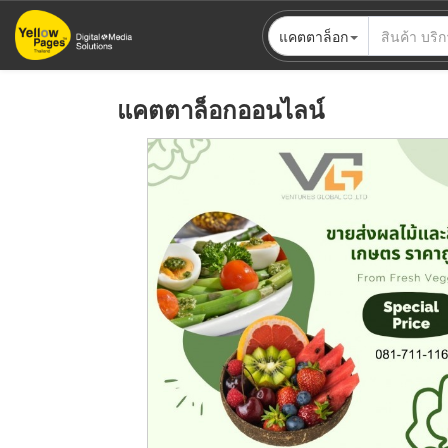
ข้าม
แคตตาล็อก
ไป
ยัง
เนื้อหา
แคตตาล็อกออนไลน์
หลัก