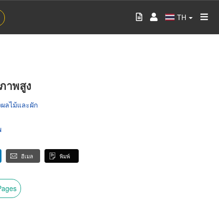
TH
ภาพสูง
งผลไม้และผัก
พ
อีเมล
พิมพ์
wPages