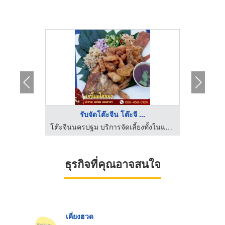
...
รับจัดโต๊ะจีน โต๊ะจี ...
โต๊ะจีนนครปฐม บริการจัดเลี้ยงทั้งในและนอกสถานที่ - ปราโมชโภชนา
ธุรกิจที่คุณอาจสนใจ
เคี่ยงฮวด