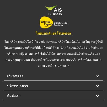
ไทยแลนด์ เยลโล่เพจเจส
โดย บริษัท เทเลอินโฟ มีเดีย จำกัด (มหาชน) บริษัทในเครือเอไอเอส ในฐานะผู้นำที่
ไม่เคยหยุดพัฒนาบริการที่ดีที่สุดด้านดิจิทัล มาร์เก็ตติ้ง ผ่านเว็บไซต์รวมสินค้าและ
บริการ จากผู้ประกอบการที่เชื่อถือได้ มีการตรวจสอบและยืนยันตัวตนจริง และ
ครอบคลุมทุกหมวดธุรกิจมากที่สุดในประเทศ เราจะมอบบริการที่เหนือความคาด
หมาย จากทีมงานคุณภาพ
เกี่ยวกับเรา
บริการของเรา
ติดต่อเรา