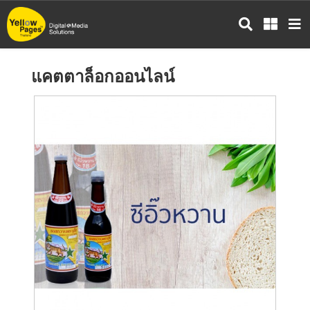
ข้าม
ไป
ยัง
เนื้อหา
แคตตาล็อกออนไลน์
หลัก