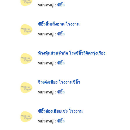
หมวดหมู่ :
ซีอิ๊ว
ซีอิ๊วลิ้มเส็งฮวด โรงงาน
หมวดหมู่ :
ซีอิ๊ว
ห้างหุ้นส่วนจำกัด โรงซีอิ๊ววิจิตรรุ่งเรือง
หมวดหมู่ :
ซีอิ๊ว
จิวเค่งเชียง โรงงานซีอิ๊ว
หมวดหมู่ :
ซีอิ๊ว
ซีอิ๊วอ่องเฮียบเซ่ง โรงงาน
หมวดหมู่ :
ซีอิ๊ว