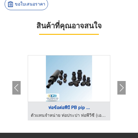
ขอใบเสนอราคา
สินค้าที่คุณอาจสนใจ
.
ท่อข้อต่อพีบี PB pip ...
ตัวแทนจำหน่าย ท่อประปา ท่อพีวีซี (เอสซีจี) - ว ศิริภัณฑ์
ตัวแทนจำหน่าย ท่อประปา ท่อพีวีซี (เอสซีจี) - ว ศิริภัณฑ์