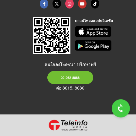
ดาวน์โหลดแอปพลิเคชัน
สนใจลงโฆษณา ปรึกษาฟรี
02-262-8888
ต่อ 8615, 8686