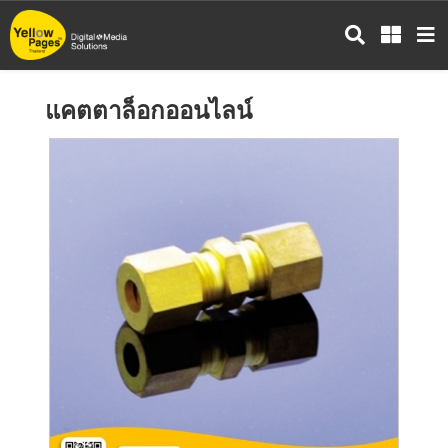
ข้าม
ไป
ยัง
เนื้อหา
แคตตาล็อกออนไลน์
หลัก