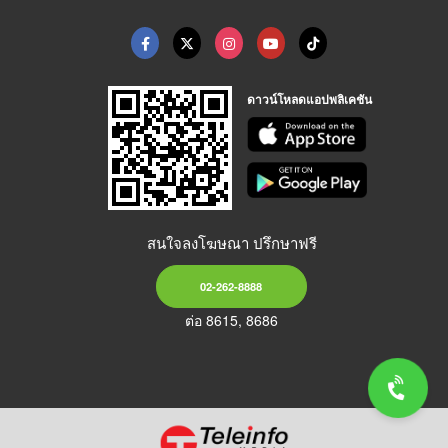
ดาวน์โหลดแอปพลิเคชัน
สนใจลงโฆษณา ปรึกษาฟรี
02-262-8888
ต่อ 8615, 8686