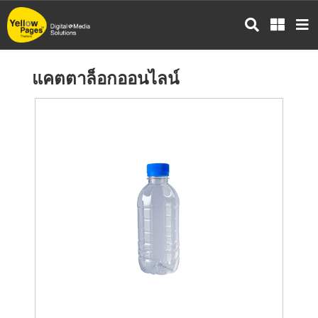
ข้าม
ไป
ยัง
เนื้อหา
แคตตาล็อกออนไลน์
หลัก