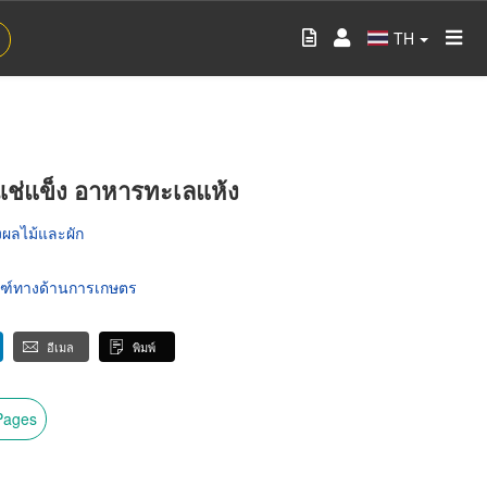
TH
ช่แข็ง อาหารทะเลแห้ง
งผลไม้และผัก
ณฑ์ทางด้านการเกษตร
อีเมล
พิมพ์
wPages