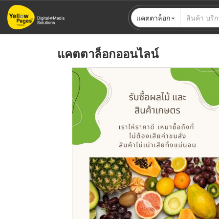
ข้าม
แคตตาล็อก
ไป
ยัง
เนื้อหา
แคตตาล็อกออนไลน์
หลัก