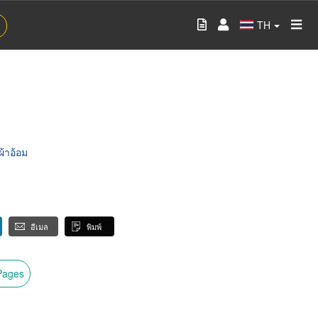
TH
ผ้าอ้อม
อีเมล
พิมพ์
wPages