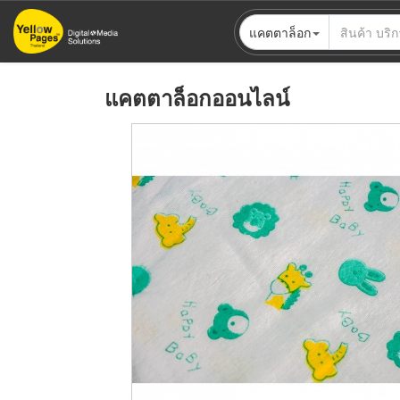
ข้าม
แคตตาล็อก
ไป
ยัง
เนื้อหา
แคตตาล็อกออนไลน์
หลัก