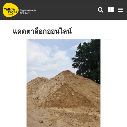
ข้าม
ไป
ยัง
เนื้อหา
แคตตาล็อกออนไลน์
หลัก