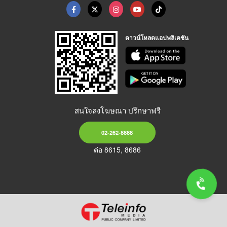
ดาวน์โหลดแอปพลิเคชัน
สนใจลงโฆษณา ปรึกษาฟรี
02-262-8888
ต่อ 8615, 8686