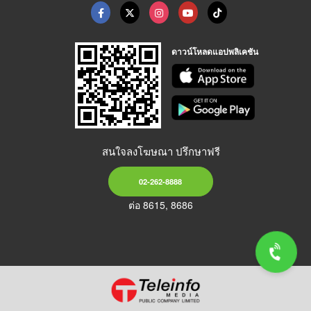
ดาวน์โหลดแอปพลิเคชัน
สนใจลงโฆษณา ปรึกษาฟรี
02-262-8888
ต่อ 8615, 8686