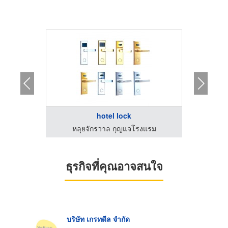
บ
hotel lock
แรม
หลุยจักรวาล กุญแจโรงแรม
หล
ธุรกิจที่คุณอาจสนใจ
บริษัท เกรทดีล จำกัด