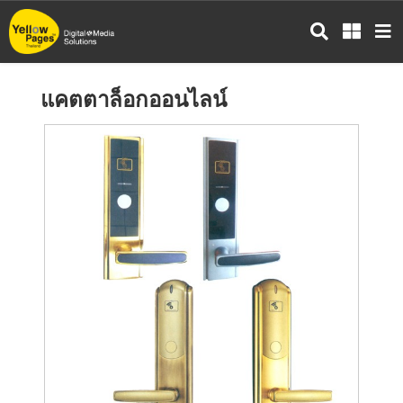
ข้าม
ไป
ยัง
เนื้อหา
แคตตาล็อกออนไลน์
หลัก