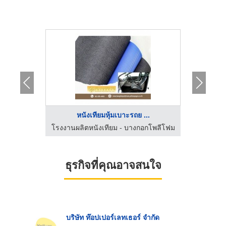
้
หนังเทียมหุ้มเบาะรถย ...
์พัสตรา
โรงงานผลิตหนังเทียม - บางกอกโพลีโฟม
ธุรกิจที่คุณอาจสนใจ
บริษัท ท๊อปเปอร์เลทเธอร์ จำกัด