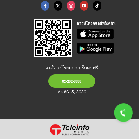
ดาวน์โหลดแอปพลิเคชัน
สนใจลงโฆษณา ปรึกษาฟรี
02-262-8888
ต่อ 8615, 8686