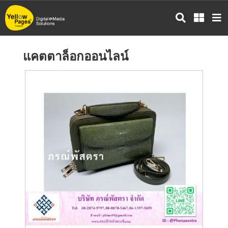
ข้าม
ไป
ยัง
เนื้อหา
แคตตาล็อกออนไลน์
หลัก