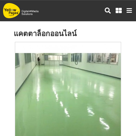
ข้าม
ไป
ยัง
เนื้อหา
แคตตาล็อกออนไลน์
หลัก