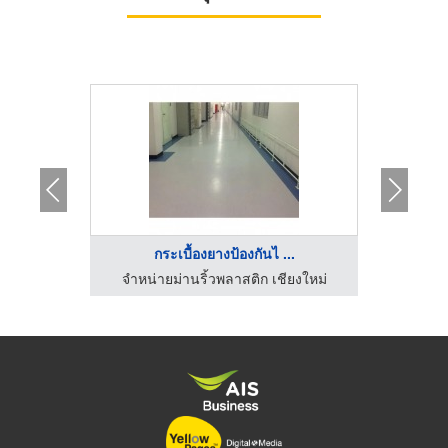
ื ...
กระเบื้องยางป้องกันไ ...
ออร์-ดี
จำหน่ายม่านริ้วพลาสติก เชียงใหม่