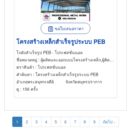
ขอใบเสนอราคา
โครงสร้างเหล็กสำเร็จรูประบบ PEB
โกดังสำเร็จรูป PEB - โปรเฟสชั่นนอล
ชื่อหมวดหมู่
: ผู้ผลิตและออกแบบโครงสร้างเหล็ก,ผู้ติดตั้ง โครงสร้างเหล็กกล้า,โครงหลังคา
ตราสินค้า
: โปรเฟสชั่นนอล
คำค้นหา
: โครงสร้างเหล็กสำเร็จรูประบบ PEB
อำเภอพระสมุทรเจดีย์
จังหวัดสมุทรปราการ
ดู
: 156 ครั้ง
Pagination
Current
1
Page
2
Page
3
Page
4
Page
5
Page
6
Page
7
Page
8
Page
9
Next
ถัดไป ›
page
page