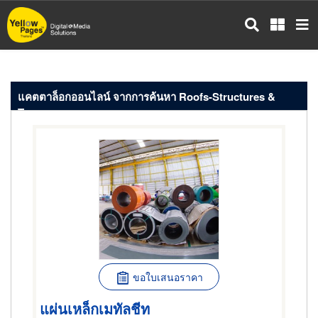
ข้าม
ไป
ยัง
เนื้อหา
หลัก
แคตตาล็อกออนไลน์ จากการค้นหา Roofs-Structures &
Trusses
ขอใบเสนอราคา
แผ่นเหล็กเมทัลชีท