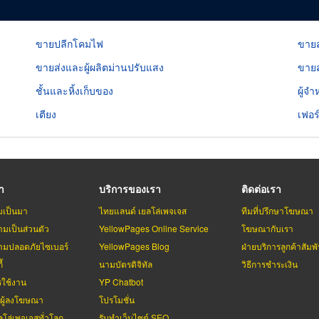
ขายปลีกโคมไฟ
ขายส
ขายส่งและผู้ผลิตม่านปรับแสง
ขายส
ชั้นและหิ้งเก็บของ
ผู้จำ
เตียง
เฟอร
รา
บริการของเรา
ติดต่อเรา
มเป็นมา
ไทยแลนด์ เยลโล่เพจเจส
ทีมที่ปรึกษาโฆษณา
มเป็นส่วนตัว
YellowPages Online Service
โฆษณากับเรา
มปลอดภัยไซเบอร์
YellowPages Blog
ฝ่ายบริการลูกค้าสัมพั
้
นามบัตรดิจิทัล
วิธีการชำระเงิน
รใช้งาน
YP Chatbot
บผู้ลงโฆษณา
โปรโมชั่น
ลโล่เพจเจสทั่วโลก
รับทำเว็บไซต์ SEO