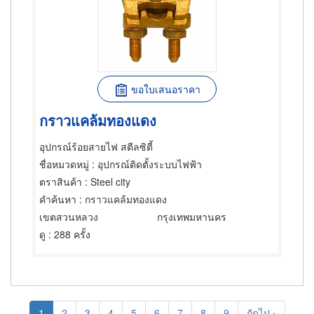
ขอใบเสนอราคา
กราวแคล้มทองแดง
อุปกรณ์ร้อยสายไฟ สตีลซิตี้
ชื่อหมวดหมู่
: อุปกรณ์ติดตั้งระบบไฟฟ้า
ตราสินค้า
: Steel city
คำค้นหา
: กราวแคล้มทองแดง
เขตสวนหลวง
กรุงเทพมหานคร
ดู
: 288 ครั้ง
Pagination
Current
1
Page
2
Page
3
Page
4
Page
5
Page
6
Page
7
Page
8
Page
9
Next
ถัดไป ›