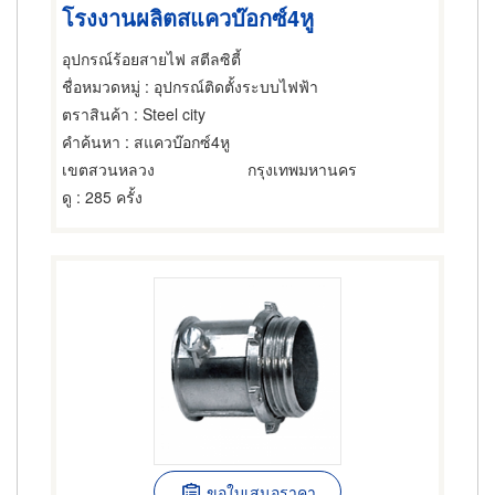
โรงงานผลิตสแควบ๊อกซ์4หู
อุปกรณ์ร้อยสายไฟ สตีลซิตี้
ชื่อหมวดหมู่
: อุปกรณ์ติดตั้งระบบไฟฟ้า
ตราสินค้า
: Steel city
คำค้นหา
: สแควบ๊อกซ์4หู
เขตสวนหลวง
กรุงเทพมหานคร
ดู
: 285 ครั้ง
ขอใบเสนอราคา