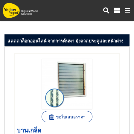
ข้าม
ไป
ยัง
เนื้อหา
หลัก
แคตตาล็อกออนไลน์ จากการค้นหา มุ้งลวดประตูและหน้าต่าง
ขอใบเสนอราคา
บานเกล็ด