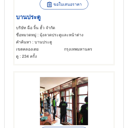
ขอใบเสนอราคา
บานประตู
บริษัท ฉื่อ จิ้น ฮั้ว จำกัด
ชื่อหมวดหมู่
: มุ้งลวดประตูและหน้าต่าง
คำค้นหา
: บานประตู
เขตคลองเตย
กรุงเทพมหานคร
ดู
: 234 ครั้ง