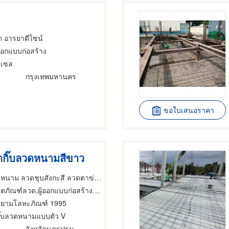
ัด อารยาดีไซน์
้ออกแบบก่อสร้าง
าเซล
กรุงเทพมหานคร
ขอใบเสนอราคา
ตกิ๊บลวดหนามสีขาว
โรงงานผลิตลวดหนาม ลวดชุบสังกะสี ลวดตาข่าย
ัณฑ์ลวด,ผู้ออกแบบก่อสร้าง,ผู้รับเหมาวางฐานรากก่อสร้าง
สยามโลหะภัณฑ์ 1995
กิ๊บลวดหนามแบบตัว V
ี
จังหวัดนครปฐม