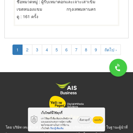
ชื่อหมวดหมู่
: ผู้รับเหมาตอกและเจาะเสาเข็ม
เขตหนองแขม
กรุงเทพมหานคร
ดู
: 161 ครั้ง
Pagination
Current
1
Page
2
Page
3
Page
4
Page
5
Page
6
Page
7
Page
8
Page
9
Next
ถัดไป ›
page
page
เว็บไซต์นี้ใช้คุกกี้
ไทยแลนด์ เยลโล่เพจเจส
เราใช้คุกกี้เพื่อเพิ่มประสิทธิภาพ
ตั้งค่าคุกกี้
ยอมรับ
และมอบประสบการณ์ความพึง
พอใจของท่านในการใช้งาน
โดย บริษัท เทเลอินโฟ มีเดีย จำกัด (มหาชน) บริษัทในเครือเอไอเอส ในฐานะผู้นำที่
เว็บไซต์
เรียนรู้เพิ่มเติม