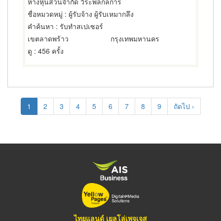
ห้างหุ้นส่วนจำกัด วีระพลกลการ
ชื่อหมวดหมู่
: ผู้รับจ้าง ผู้รับเหมากลึง
คำค้นหา
: รับทำสเปเซอร์
เขตลาดพร้าว
กรุงเทพมหานคร
ดู
: 456 ครั้ง
Pagination
Current
1
Page
2
Page
3
Page
4
Page
5
Page
6
Page
7
Page
8
Page
9
Next
ถัดไป ›
page
page
ไทยแลนด์ เยลโล่เพจเจส