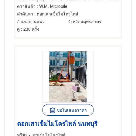
ตราสินค้า
: W.M. Micropile
คำค้นหา
: ตอกเสาเข็มไมโครไพล์
อำเภอบ้านแพ้ว
จังหวัดสมุทรสาคร
ดู
: 230 ครั้ง
ขอใบเสนอราคา
ตอกเสาเข็มไมโครไพล์ นนทบุรี
ทวีชัย - เสาเข็มไมโครไพล์