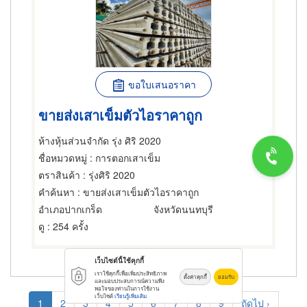
ขอใบเสนอราคา
ขายส่งเสาเข็มตัวไอราคาถูก
ห้างหุ้นส่วนจำกัด รุ่ง ศิริ 2020
ชื่อหมวดหมู่
: การตอกเสาเข็ม
ตราสินค้า
: รุ่งศิริ 2020
คำค้นหา
: ขายส่งเสาเข็มตัวไอราคาถูก
อำเภอปากเกร็ด
จังหวัดนนทบุรี
ดู
: 254 ครั้ง
เว็บไซต์นี้ใช้คุกกี้
เราใช้คุกกี้เพื่อเพิ่มประสิทธิภาพ
ตั้งค่าคุกกี้
ยอมรับ
และมอบประสบการณ์ความพึง
Pagination
พอใจของท่านในการใช้งาน
เว็บไซต์
เรียนรู้เพิ่มเติม
Current
1
Page
2
Page
3
Page
4
Page
5
Page
6
Page
7
Page
8
Page
9
Next
ถัดไป ›