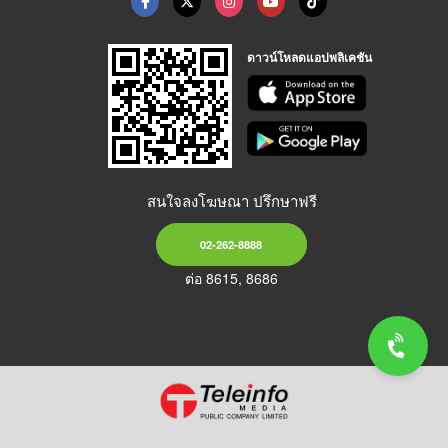
ดาวน์โหลดแอปพลิเคชัน
สนใจลงโฆษณา ปรึกษาฟรี
02-262-8888
ต่อ 8615, 8686