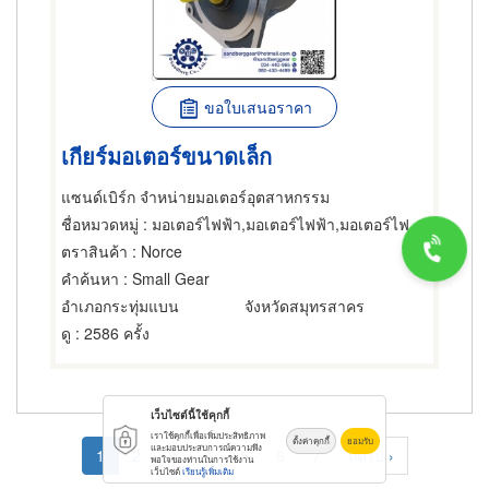
ขอใบเสนอราคา
เกียร์มอเตอร์ขนาดเล็ก
แซนด์เบิร์ก จำหน่ายมอเตอร์อุตสาหกรรม
ชื่อหมวดหมู่
: มอเตอร์ไฟฟ้า,มอเตอร์ไฟฟ้า,มอเตอร์ไฟฟ้า
ตราสินค้า
: Norce
คำค้นหา
: Small Gear
อำเภอกระทุ่มแบน
จังหวัดสมุทรสาคร
ดู
: 2586 ครั้ง
เว็บไซต์นี้ใช้คุกกี้
Pagination
เราใช้คุกกี้เพื่อเพิ่มประสิทธิภาพ
ตั้งค่าคุกกี้
ยอมรับ
และมอบประสบการณ์ความพึง
Current
1
Page
2
Page
3
Page
4
Page
5
Page
6
Page
7
Next
ถัดไป ›
พอใจของท่านในการใช้งาน
เว็บไซต์
เรียนรู้เพิ่มเติม
page
page