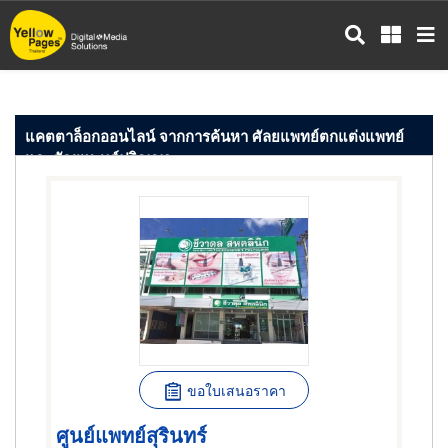
ข้าม
ไป
ยัง
เนื้อหา
หลัก
แคตตาล็อกออนไลน์ จากการค้นหา ศัลยแพทย์ตกแต่งแพทย์
และศัลยแพทย์ปริญญา
ขอใบเสนอราคา
ศูนย์แพทย์สุรินทร์