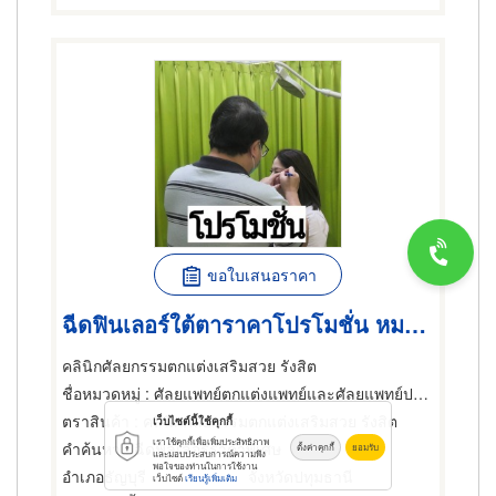
ขอใบเสนอราคา
ฉีดฟินเลอร์ใต้ตาราคาโปรโมชั่น หมอจำนงค์
คลินิกศัลยกรรมตกแต่งเสริมสวย รังสิต
ชื่อหมวดหมู่
: ศัลยแพทย์ตกแต่งแพทย์และศัลยแพทย์ปริญญา
ตราสินค้า
: คลินิกศัลยกรรมตกแต่งเสริมสวย รังสิต
เว็บไซต์นี้ใช้คุกกี้
เราใช้คุกกี้เพื่อเพิ่มประสิทธิภาพ
คำค้นหา
: ฉีดฟิลเลอร์ราคาพิเศษ
ตั้งค่าคุกกี้
ยอมรับ
และมอบประสบการณ์ความพึง
พอใจของท่านในการใช้งาน
อำเภอธัญบุรี
จังหวัดปทุมธานี
เว็บไซต์
เรียนรู้เพิ่มเติม