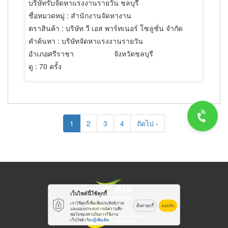
บริษัทรับจัดหาแรงงานรายวัน ชลบุรี
ชื่อหมวดหมู่
: สำนักงานจัดหางาน
ตราสินค้า
: บริษัท วี เอส พาร์ทเนอร์ โซลูชั่น จำกัด
คำค้นหา
: บริษัทจัดหาแรงงานรายวัน
อำเภอศรีราชา
จังหวัดชลบุรี
ดู
: 70 ครั้ง
Pagination
Current
1
Page
2
Page
3
Page
4
Next
ถัดไป ›
page
page
เว็บไซต์นี้ใช้คุกกี้
เราใช้คุกกี้เพื่อเพิ่มประสิทธิภาพ
ตั้งค่าคุกกี้
ยอมรับ
และมอบประสบการณ์ความพึง
พอใจของท่านในการใช้งาน
เว็บไซต์
เรียนรู้เพิ่มเติม