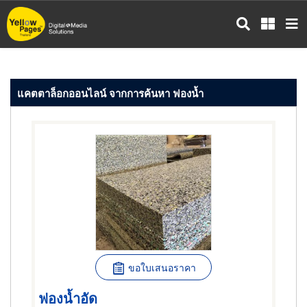
ข้าม
ไป
ยัง
เนื้อหา
หลัก
แคตตาล็อกออนไลน์ จากการค้นหา ฟองน้ำ
ขอใบเสนอราคา
ฟองน้ำอัด