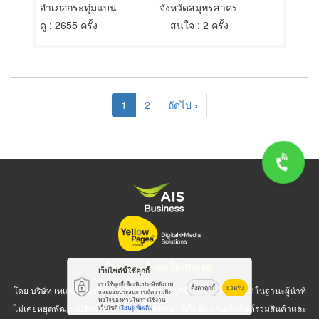
อำเภอกระทุ่มแบน
จังหวัดสมุทรสาคร
ดู
: 2655 ครั้ง
สนใจ
: 2 ครั้ง
Pagination
Current
1
Page
2
Next
ถัดไป ›
page
page
ไทยแลนด์ เยลโล่เพจเจส
เว็บไซต์นี้ใช้คุกกี้
เราใช้คุกกี้เพื่อเพิ่มประสิทธิภาพ
ตั้งค่าคุกกี้
ยอมรับ
โดย บริษัท เทเลอินโฟ มีเดีย จำกัด (มหาชน) บริษัทในเครือเอไอเอส ในฐานะผู้นำที่
และมอบประสบการณ์ความพึง
พอใจของท่านในการใช้งาน
ไม่เคยหยุดพัฒนาบริการที่ดีที่สุดด้านดิจิทัล มาร์เก็ตติ้ง ผ่านเว็บไซต์รวมสินค้าและ
เว็บไซต์
เรียนรู้เพิ่มเติม