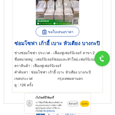
ขอใบเสนอราคา
ซ่อมโซฟา เก้าอี้ เบาะ หัวเตียง บางกะปิ
ช่างซ่อมโซฟา ประเวศ - เฟื่องฟูเฟอร์นิเจอร์ สาขา 2
ชื่อหมวดหมู่
: เฟอร์นิเจอร์ซ่อมและทำใหม่,เฟอร์นิเจอร์ซ่อมและทำใหม่,เฟอร์นิเจอร์ซ่อมและทำใหม่
ตราสินค้า
: เฟื่องฟูเฟอร์นิเจอร์
คำค้นหา
: ซ่อมโซฟา เก้าอี้ เบาะ หัวเตียง บางกะปิ
เขตประเวศ
กรุงเทพมหานคร
ดู
: 126 ครั้ง
เว็บไซต์นี้ใช้คุกกี้
เราใช้คุกกี้เพื่อเพิ่มประสิทธิภาพ
ตั้งค่าคุกกี้
ยอมรับ
และมอบประสบการณ์ความพึง
Pagination
พอใจของท่านในการใช้งาน
เว็บไซต์
เรียนรู้เพิ่มเติม
Current
1
Page
2
Page
3
Next
ถัดไป ›