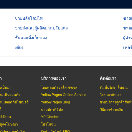
ขายปลีกโคมไฟ
ขายส
ขายส่งและผู้ผลิตม่านปรับแสง
ขายส
ชั้นและหิ้งเก็บของ
ผู้จำ
เตียง
เฟอร
รา
บริการของเรา
ติดต่อเรา
มเป็นมา
ไทยแลนด์ เยลโล่เพจเจส
ทีมที่ปรึกษาโฆษณา
มเป็นส่วนตัว
YellowPages Online Service
โฆษณากับเรา
มปลอดภัยไซเบอร์
YellowPages Blog
ฝ่ายบริการลูกค้าสัมพั
้
นามบัตรดิจิทัล
วิธีการชำระเงิน
รใช้งาน
YP Chatbot
บผู้ลงโฆษณา
โปรโมชั่น
ลโล่เพจเจสทั่วโลก
รับทำเว็บไซต์ SEO