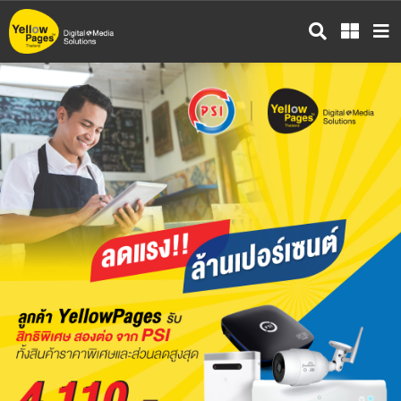
ข้าม
ไป
ยัง
เนื้อหา
หลัก