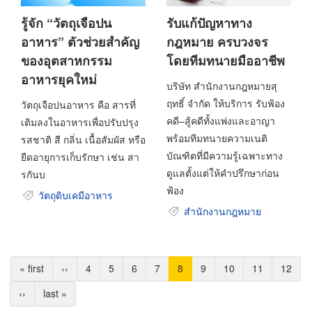
รู้จัก “วัตถุเจือปน
รับแก้ปัญหาทาง
อาหาร” ตัวช่วยสำคัญ
กฎหมาย ครบวงจร
ของอุตสาหกรรม
โดยทีมทนายมืออาชีพ
อาหารยุคใหม่
บริษัท สำนักงานกฎหมายสุ
ฤทธิ์ จำกัด ให้บริการ รับฟ้อง
วัตถุเจือปนอาหาร คือ สารที่
คดี–สู้คดีทั้งแพ่งและอาญา
เติมลงในอาหารเพื่อปรับปรุง
พร้อมทีมทนายความเนติ
รสชาติ สี กลิ่น เนื้อสัมผัส หรือ
บัณฑิตที่มีความรู้เฉพาะทาง
ยืดอายุการเก็บรักษา เช่น สา
ดูแลตั้งแต่ให้คำปรึกษาก่อน
รกันบ
ฟ้อง
วัตถุดิบเคมีอาหาร
สำนักงานกฎหมาย
Pagination
หน้า
« first
หน้า
‹‹
Page
4
Page
5
Page
6
Page
7
Current
8
Page
9
Page
10
Page
11
Page
12
แรก
ก่อน
page
Next
››
Last
last »
หน้า
page
page