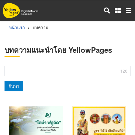
ข้าม
ไป
ยัง
เนื้อหา
หน้าแรก
บทความ
หลัก
บทความแนะนำโดย YellowPages
128
ค้นหา