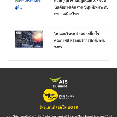
สวนญี่ปุ่นใช้วัสดุปูพื้นอะไร? รวม
ไอเดียทางเดินสวนญี่ปุ่นที่เหมาะกับ
อากาศเมืองไทย
ไฮ คอนโทรล จำหน่ายปั๊มน้ำ
คุณภาพดี พร้อมบริการติดตั้งครบ
วงจร
ไทยแลนด์ เยลโล่เพจเจส
โดย บริษัท เทเลอินโฟ มีเดีย จำกัด (มหาชน) บริษัทในเครือเอไอเอส ในฐานะผู้นำที่