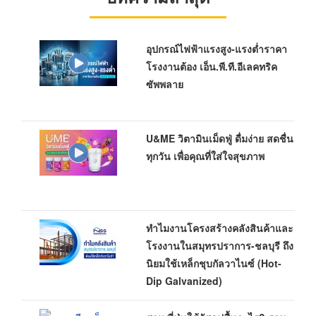
อุปกรณ์ไฟฟ้าแรงสูง-แรงต่ำราคา
โรงงานต้อง เอ็น.พี.ที.อีเลคทริค
ซัพพลาย
U&ME วิตามินเม็ดฟู่ ดื่มง่าย สดชื่น
ทุกวัน เพื่อคุณที่ใส่ใจสุขภาพ
ทำไมงานโครงสร้างคลังสินค้าและ
โรงงานในสมุทรปราการ-ชลบุรี ถึง
นิยมใช้เหล็กชุบกัลวาไนซ์ (Hot-
Dip Galvanized)