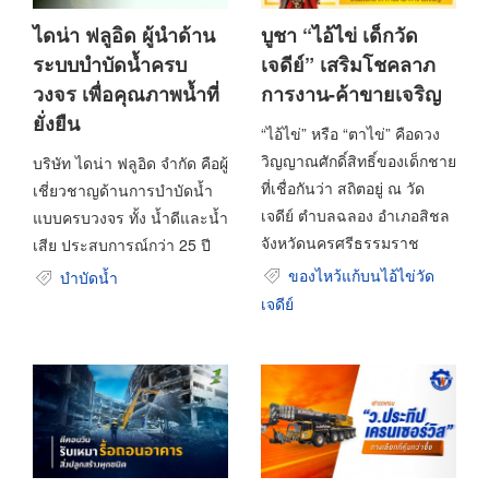
ไดน่า ฟลูอิด ผู้นำด้าน
บูชา “ไอ้ไข่ เด็กวัด
ระบบบำบัดน้ำครบ
เจดีย์” เสริมโชคลาภ
วงจร เพื่อคุณภาพน้ำที่
การงาน-ค้าขายเจริญ
ยั่งยืน
“ไอ้ไข่” หรือ “ตาไข่” คือดวง
วิญญาณศักดิ์สิทธิ์ของเด็กชาย
บริษัท ไดน่า ฟลูอิด จำกัด คือผู้
ที่เชื่อกันว่า สถิตอยู่ ณ วัด
เชี่ยวชาญด้านการบำบัดน้ำ
เจดีย์ ตำบลฉลอง อำเภอสิชล
แบบครบวงจร ทั้ง น้ำดีและน้ำ
จังหวัดนครศรีธรรมราช
เสีย ประสบการณ์กว่า 25 ปี
ของไหว้แก้บนไอ้ไข่วัด
บำบัดน้ำ
เจดีย์