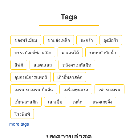
Tags
ของพรีเมี่ยม
ขายส่งเหล็ก
ตะกร้า
ถุงมือผ้า
บรรจุภัณฑ์พลาสติก
พาเลทไม้
ระบบบำบัดน้ำ
ลิฟต์
สแตนเลส
หลังคาเมทัลชีท
อุปกรณ์การแพทย์
เก้าอี้พลาสติก
เครน รถเครน ปั้นจั่น
เครื่องทุ่นแรง
เช่ารถเครน
เม็ดพลาสติก
เสาเข็ม
เหล็ก
แพคเกจจิ้ง
โรงพิมพ์
more tags
บทความล่าสุด