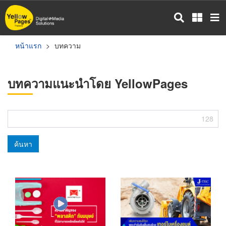
ข้าม
ไป
ยัง
เนื้อหา
หน้าแรก
บทความ
หลัก
บทความแนะนำโดย YellowPages
128
ค้นหา