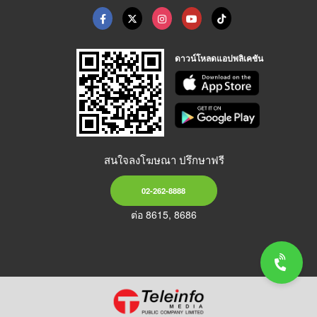
ดาวน์โหลดแอปพลิเคชัน
สนใจลงโฆษณา ปรึกษาฟรี
02-262-8888
ต่อ 8615, 8686