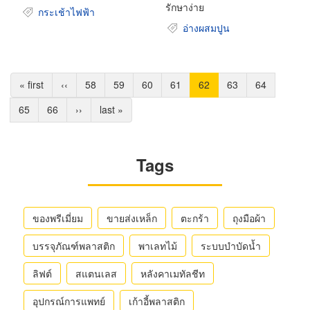
รักษาง่าย
กระเช้าไฟฟ้า
อ่างผสมปูน
Pagination
หน้า
« first
หน้า
‹‹
Page
58
Page
59
Page
60
Page
61
Current
62
Page
63
Page
64
แรก
ก่อน
page
Page
65
Page
66
Next
››
Last
last »
หน้า
page
page
Tags
ของพรีเมี่ยม
ขายส่งเหล็ก
ตะกร้า
ถุงมือผ้า
บรรจุภัณฑ์พลาสติก
พาเลทไม้
ระบบบำบัดน้ำ
ลิฟต์
สแตนเลส
หลังคาเมทัลชีท
อุปกรณ์การแพทย์
เก้าอี้พลาสติก