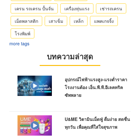
เครน รถเครน ปั้นจั่น
เครื่องทุ่นแรง
เช่ารถเครน
เม็ดพลาสติก
เสาเข็ม
เหล็ก
แพคเกจจิ้ง
โรงพิมพ์
more tags
บทความล่าสุด
อุปกรณ์ไฟฟ้าแรงสูง-แรงต่ำราคา
โรงงานต้อง เอ็น.พี.ที.อีเลคทริค
ซัพพลาย
U&ME วิตามินเม็ดฟู่ ดื่มง่าย สดชื่น
ทุกวัน เพื่อคุณที่ใส่ใจสุขภาพ