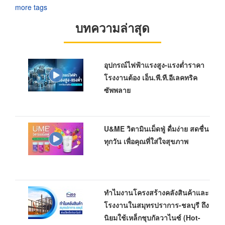
more tags
บทความล่าสุด
อุปกรณ์ไฟฟ้าแรงสูง-แรงต่ำราคา
โรงงานต้อง เอ็น.พี.ที.อีเลคทริค
ซัพพลาย
U&ME วิตามินเม็ดฟู่ ดื่มง่าย สดชื่น
ทุกวัน เพื่อคุณที่ใส่ใจสุขภาพ
ทำไมงานโครงสร้างคลังสินค้าและ
โรงงานในสมุทรปราการ-ชลบุรี ถึง
นิยมใช้เหล็กชุบกัลวาไนซ์ (Hot-