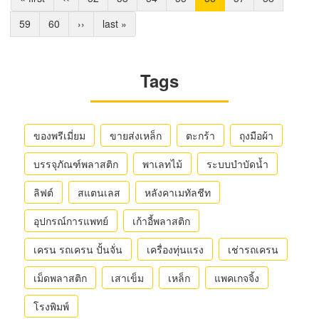
แรก
ก่อน
page
Page
59
Page
60
Next
››
Last
last »
หน้า
page
page
Tags
ของพรีเมี่ยม
ขายส่งเหล็ก
ตะกร้า
ถุงมือผ้า
บรรจุภัณฑ์พลาสติก
พาเลทไม้
ระบบบำบัดน้ำ
ลิฟต์
สแตนเลส
หลังคาเมทัลชีท
อุปกรณ์การแพทย์
เก้าอี้พลาสติก
เครน รถเครน ปั้นจั่น
เครื่องทุ่นแรง
เช่ารถเครน
เม็ดพลาสติก
เสาเข็ม
เหล็ก
แพคเกจจิ้ง
โรงพิมพ์