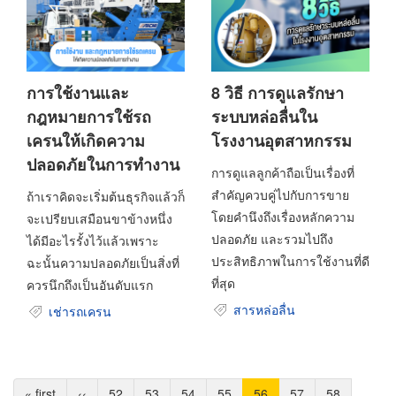
การใช้งานและ
8 วิธี การดูแลรักษา
กฎหมายการใช้รถ
ระบบหล่อลื่นใน
เครนให้เกิดความ
โรงงานอุตสาหกรรม
ปลอดภัยในการทำงาน
การดูแลลูกค้าถือเป็นเรื่องที่
สำคัญควบคู่ไปกับการขาย
ถ้าเราคิดจะเริ่มต้นธุรกิจแล้วก็
โดยคำนึงถึงเรื่องหลักความ
จะเปรียบเสมือนขาข้างหนึ่ง
ปลอดภัย และรวมไปถึง
ได้มีอะไรรั้งไว้แล้วเพราะ
ประสิทธิภาพในการใช้งานที่ดี
ฉะนั้นความปลอดภัยเป็นสิ่งที่
ที่สุด
ควรนึกถึงเป็นอันดับแรก
สารหล่อลื่น
เช่ารถเครน
Pagination
หน้า
« first
หน้า
‹‹
Page
52
Page
53
Page
54
Page
55
Current
56
Page
57
Page
58