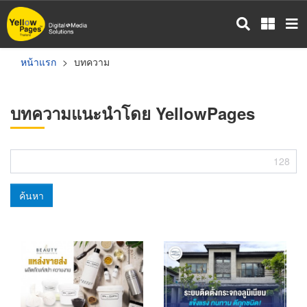
ข้าม
ไป
ยัง
เนื้อหา
หน้าแรก
บทความ
หลัก
บทความแนะนำโดย YellowPages
128
ค้นหา