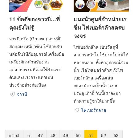
11 ข้อดีของจารบี…ที่
แนะนำศูนย์จำหน่ายเร
คุณยังไม่รู้
ซิ่น ไฟเบอร์กล๊าสครบ
วงจร
จารบี หรือ (Grease) สารที่มี
ลักษณะเหนียวข้น ใช้สำหรับ
ไฟเบอร์กล๊าส เป็นวัสดุที่
หล่อลื่นให้กับอุปกรณ์เครื่องมือ
สามารถนำไปใช้ประโยชน์ได้
เครื่องจักรสำหรับงาน
หลากหลาย ทั้งทำอุปกรณ์สวน
อุตสาหกรรมที่ต้องใช้รับแรง
น้ำ เรือไฟเบอร์กล๊าส ถังไฟ
ดันและแรงกระแทกเป็น
เบอร์กล๊าส เครื่องเล่น
ประจำอย่างต่อเนื่อง
กะละมัง บ่อเก็บน้ำ วงกบ
ประตู เก้าอี้ วันนี้เราจะมา
จารบี
ทำความรู้จักให้มากขึ้น
ไฟเบอร์กลาส
Pagination
หน้า
« first
หน้า
‹‹
Page
47
Page
48
Page
49
Page
50
Current
51
Page
52
Page
53