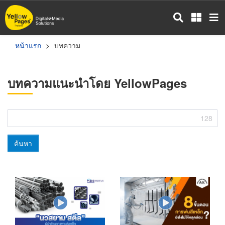
ข้าม
ไป
ยัง
เนื้อหา
หน้าแรก
บทความ
หลัก
บทความแนะนำโดย YellowPages
128
ค้นหา