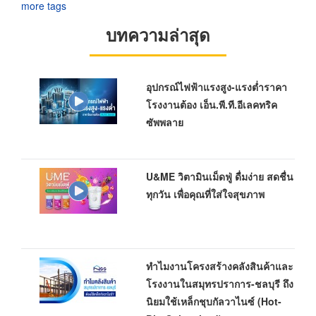
more tags
บทความล่าสุด
อุปกรณ์ไฟฟ้าแรงสูง-แรงต่ำราคา
โรงงานต้อง เอ็น.พี.ที.อีเลคทริค
ซัพพลาย
U&ME วิตามินเม็ดฟู่ ดื่มง่าย สดชื่น
ทุกวัน เพื่อคุณที่ใส่ใจสุขภาพ
ทำไมงานโครงสร้างคลังสินค้าและ
โรงงานในสมุทรปราการ-ชลบุรี ถึง
นิยมใช้เหล็กชุบกัลวาไนซ์ (Hot-