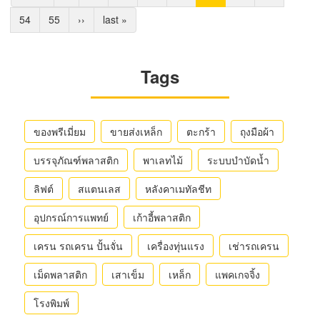
แรก
ก่อน
page
Page
54
Page
55
Next
››
Last
last »
หน้า
page
page
Tags
ของพรีเมี่ยม
ขายส่งเหล็ก
ตะกร้า
ถุงมือผ้า
บรรจุภัณฑ์พลาสติก
พาเลทไม้
ระบบบำบัดน้ำ
ลิฟต์
สแตนเลส
หลังคาเมทัลชีท
อุปกรณ์การแพทย์
เก้าอี้พลาสติก
เครน รถเครน ปั้นจั่น
เครื่องทุ่นแรง
เช่ารถเครน
เม็ดพลาสติก
เสาเข็ม
เหล็ก
แพคเกจจิ้ง
โรงพิมพ์