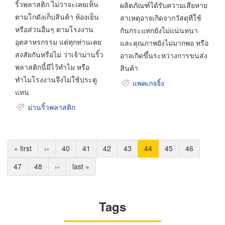
ริ้วพลาสติก ไม่ว่าจะเคยเห็น
ผลิตภัณฑ์ได้รับความเสียหาย
ตามโกดังเก็บสินค้า ห้องเย็น
สาเหตุอาจเกิดจากวัสดุที่ใช้
หรือส่วนอื่นๆ ตามโรงงาน
กันกระแทกยังไม่แน่นหนา
อุตสาหรกรรม แต่ทุกท่านเคย
และคุณภาพยังไม่มากพอ หรือ
สงสัยกันหรือไม่ ว่าเจ้าม่านริ้ว
อาจเกิดขึ้นระหว่างการขนส่ง
พลาสติกนี้มีไว้ทำไม หรือ
สินค้า
ทำไมโรงงานจึงไม่ใช้ประตู
แพคเกจจิ้ง
แทน
ม่านริ้วพลาสติก
Pagination
หน้า
« first
หน้า
‹‹
Page
40
Page
41
Page
42
Page
43
Current
44
Page
45
Page
46
แรก
ก่อน
page
Page
47
Page
48
Next
››
Last
last »
หน้า
page
page
Tags