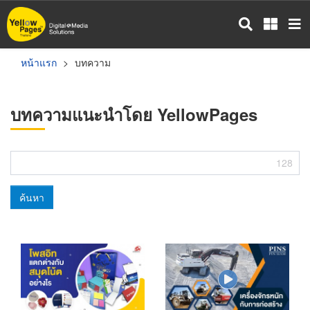
ข้าม
ไป
ยัง
เนื้อหา
หน้าแรก
บทความ
หลัก
บทความแนะนำโดย YellowPages
128
ค้นหา