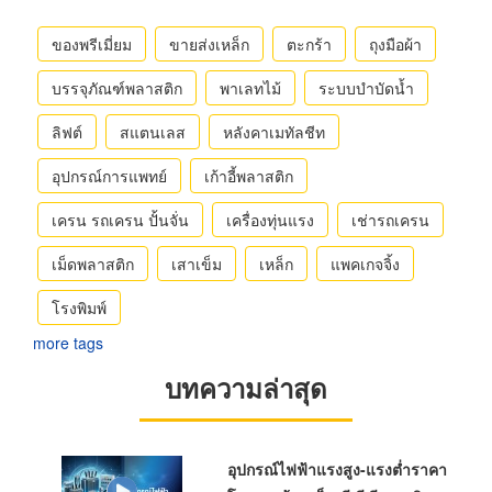
ของพรีเมี่ยม
ขายส่งเหล็ก
ตะกร้า
ถุงมือผ้า
บรรจุภัณฑ์พลาสติก
พาเลทไม้
ระบบบำบัดน้ำ
ลิฟต์
สแตนเลส
หลังคาเมทัลชีท
อุปกรณ์การแพทย์
เก้าอี้พลาสติก
เครน รถเครน ปั้นจั่น
เครื่องทุ่นแรง
เช่ารถเครน
เม็ดพลาสติก
เสาเข็ม
เหล็ก
แพคเกจจิ้ง
โรงพิมพ์
more tags
บทความล่าสุด
อุปกรณ์ไฟฟ้าแรงสูง-แรงต่ำราคา