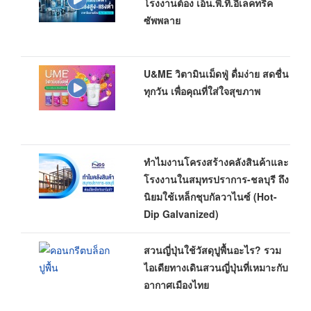
โรงงานต้อง เอ็น.พี.ที.อีเลคทริค
ซัพพลาย
U&ME วิตามินเม็ดฟู่ ดื่มง่าย สดชื่น
ทุกวัน เพื่อคุณที่ใส่ใจสุขภาพ
ทำไมงานโครงสร้างคลังสินค้าและ
โรงงานในสมุทรปราการ-ชลบุรี ถึง
นิยมใช้เหล็กชุบกัลวาไนซ์ (Hot-
Dip Galvanized)
สวนญี่ปุ่นใช้วัสดุปูพื้นอะไร? รวม
ไอเดียทางเดินสวนญี่ปุ่นที่เหมาะกับ
อากาศเมืองไทย