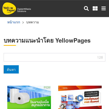
ข้าม
ไป
ยัง
เนื้อหา
หน้าแรก
บทความ
หลัก
บทความแนะนำโดย YellowPages
128
ค้นหา