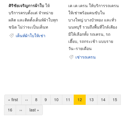
ศิริชัยเจริญการผ้าใบ
ให้
เค เค เครน ให้บริการรถเครน
บริการครบตั้งแต่ จำหน่าย
ให้เช่าพร้อมคนขับใน
ผลิต และติดตั้งเต็นท์ผ้าใบทุก
บางใหญ่ บางบัวทอง และทั่ว
ชนิด ไม่ว่าจะเป็นเต็นท
นนทบุรี รวมถึงพื้นที่ใกล้เคียง
มีให้เลือกทั้ง รถเครน, รถ
เต็นท์ผ้าใบให้เช่า
เฮี๊ยบ, รถกระเช้า แบบราย
วัน–รายเดือน
เช่ารถเครน
Pagination
หน้า
« first
หน้า
‹‹
Page
8
Page
9
Page
10
Page
11
Current
12
Page
13
Page
14
Page
15
แรก
ก่อน
page
Page
16
Next
››
Last
last »
หน้า
page
page