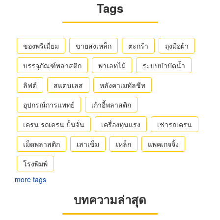
Tags
ของพรีเมี่ยม
ขายส่งเหล็ก
ตะกร้า
ถุงมือผ้า
บรรจุภัณฑ์พลาสติก
พาเลทไม้
ระบบบำบัดน้ำ
ลิฟต์
สแตนเลส
หลังคาเมทัลชีท
อุปกรณ์การแพทย์
เก้าอี้พลาสติก
เครน รถเครน ปั้นจั่น
เครื่องทุ่นแรง
เช่ารถเครน
เม็ดพลาสติก
เสาเข็ม
เหล็ก
แพคเกจจิ้ง
โรงพิมพ์
more tags
บทความล่าสุด