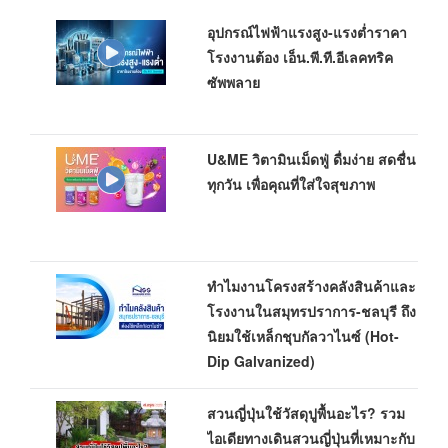
อุปกรณ์ไฟฟ้าแรงสูง-แรงต่ำราคา
โรงงานต้อง เอ็น.พี.ที.อีเลคทริค
ซัพพลาย
U&ME วิตามินเม็ดฟู่ ดื่มง่าย สดชื่น
ทุกวัน เพื่อคุณที่ใส่ใจสุขภาพ
ทำไมงานโครงสร้างคลังสินค้าและ
โรงงานในสมุทรปราการ-ชลบุรี ถึง
นิยมใช้เหล็กชุบกัลวาไนซ์ (Hot-
Dip Galvanized)
สวนญี่ปุ่นใช้วัสดุปูพื้นอะไร? รวม
ไอเดียทางเดินสวนญี่ปุ่นที่เหมาะกับ