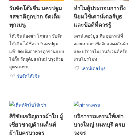
รับจัดโต๊ะจีน นครปฐม
ทำไมผู้ประกอบการถึง
รสชาติถูกปาก จัดเต็ม
นิยมใช้เคาน์เตอร์บูธ
ทุกเมนู
และข้อดีที่ควรรู้
โต๊ะจีนน้องซ่า โภชนา รับจัด
เคาน์เตอร์บูธ คือ อุปกรณ์ที่
โต๊ะจีน ได้ชื่อว่า “นครปฐม
ออกแบบมาเพื่อจัดแสดงสินค้า
แท้” จัดเต็มอาหารทุกจานแบบ
และบริการในงานอีเวนต์หรือ
ไม่กั๊ก วัตถุดิบสดใหม่ ปรุงด้วย
งานโปรโมท
สูตรเฉพาะ
เคาน์เตอร์บูธ
รับจัดโต๊ะจีน
ศิริชัยเจริญการผ้าใบ ผู้
บริการรถเครนให้เช่า
เชี่ยวชาญด้านเต็นท์
บางใหญ่ นนทบุรี ครบ
ผ้าใบครบวงจร
วงจร