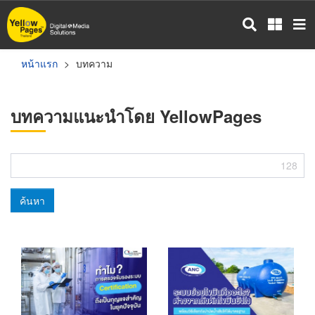
ข้าม
ไป
ยัง
เนื้อหา
หน้าแรก
บทความ
หลัก
บทความแนะนำโดย YellowPages
128
ค้นหา