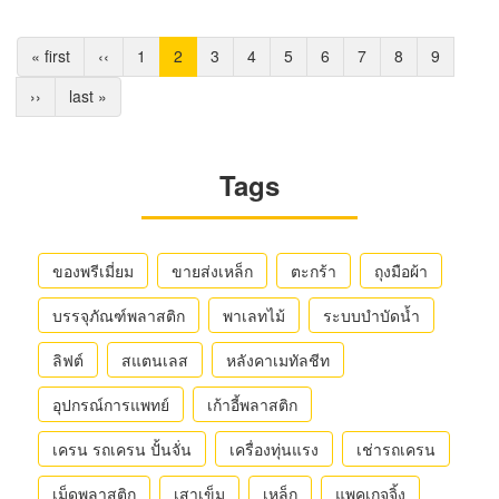
Pagination
หน้า
« first
หน้า
‹‹
Page
1
Current
2
Page
3
Page
4
Page
5
Page
6
Page
7
Page
8
Page
9
แรก
ก่อน
page
Next
››
Last
last »
หน้า
page
page
Tags
ของพรีเมี่ยม
ขายส่งเหล็ก
ตะกร้า
ถุงมือผ้า
บรรจุภัณฑ์พลาสติก
พาเลทไม้
ระบบบำบัดน้ำ
ลิฟต์
สแตนเลส
หลังคาเมทัลชีท
อุปกรณ์การแพทย์
เก้าอี้พลาสติก
เครน รถเครน ปั้นจั่น
เครื่องทุ่นแรง
เช่ารถเครน
เม็ดพลาสติก
เสาเข็ม
เหล็ก
แพคเกจจิ้ง