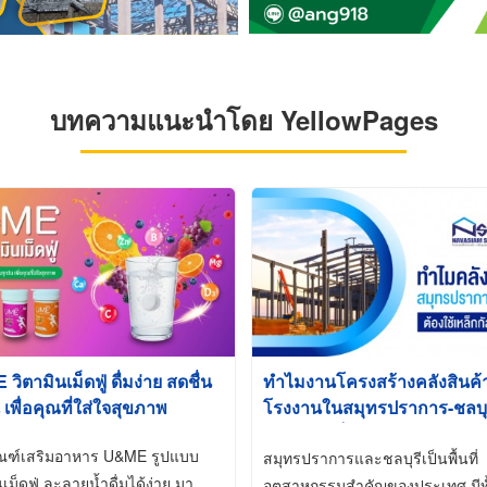
บทความแนะนำโดย YellowPages
ิตามินเม็ดฟู่ ดื่มง่าย สดชื่น
ทำไมงานโครงสร้างคลังสินค
 เพื่อคุณที่ใส่ใจสุขภาพ
โรงงานในสมุทรปราการ-ชลบุรี
นิยมใช้เหล็กชุบกัลวาไนซ์ (Ho
ัณฑ์เสริมอาหาร U&ME รูปแบบ
Galvanized)
สมุทรปราการและชลบุรีเป็นพื้นที่
นเม็ดฟู่ ละลายน้ำดื่มได้ง่าย มา
อุตสาหกรรมสำคัญของประเทศ มีทั