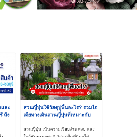
้าและ
สวนญี่ปุ่นใช้วัสดุปูพื้นอะไร? รวมไอ
 ถึง
เดียทางเดินสวนญี่ปุ่นที่เหมาะกับ
t-Dip
อากาศเมืองไทย
สวนญี่ปุ่น เน้นความเรียบง่าย สงบ และ
้ง
ใกล้ชิดธรรมชาติ วัสดุปูพื้นที่นิยมใช้