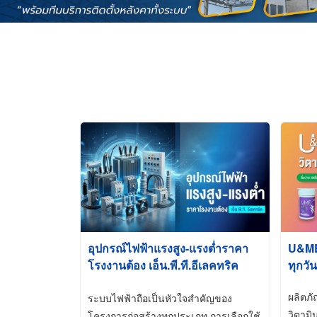
อุปกรณ์ไฟฟ้าแรงสูง-แรงต่ำราคา
U&ME ว
โรงงานต้อง เอ็น.พี.ที.อีเลคทริค
ทุกวัน
ซัพพลาย
ผลิตภ
ระบบไฟฟ้าถือเป็นหัวใจสำคัญของ
วิตามิ
โครงการก่อสร้างทุกประเภท การเลือกใช้