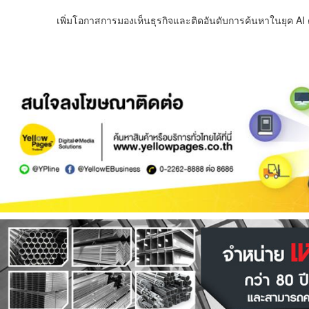
เพิ่มโอกาสการมองเห็นธุรกิจและติดอันดับการค้นหาในยุค AI ด้