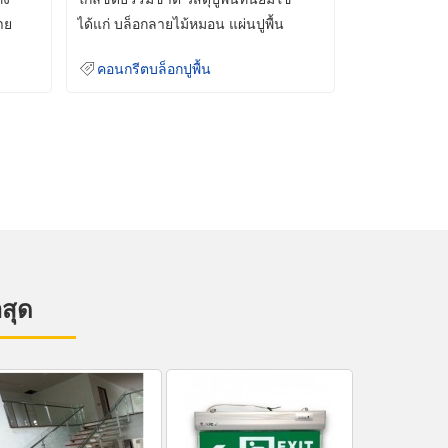
าย
ได้แก่ บล็อกลายไม้หมอน แผ่นปูพื้น
คอนกรีต
คอนกรีตบล็อกปูพื้น
าสุด