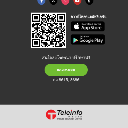
ดาวน์โหลดแอปพลิเคชัน
สนใจลงโฆษณา ปรึกษาฟรี
02-262-8888
ต่อ 8615, 8686