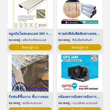
จมูกบันไดสแตนเลส 304 ราคาโรงงาน
ขายส่งฟิล์มยืดพันพาเลทขนาดพันด้วยมือ Hand wrap
หมวดหมู่ :
ผลิตภัณฑ์สเตนเลส
หมวดหมู่ :
ฟิล์มยืดพันสินค้า
ติดต่อผู้ขาย
ติดต่อผู้ขาย
รับพ่นสีชิ้นงาน ชั้นวางของ
กล้องตรวจจับตรวจจับการหลับใน
หมวดหมู่ :
พ่นสีและตกแต่ง
หมวดหมู่ :
ระบบติดตามรถยนต์