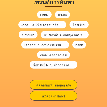
เทรนด์การค้นหา
FhnN
IBMm
-or-1304 ยี่ห้อเครื่องชาร์จ chargecore
โรงเรียน
furniture
ฉันขอวิธีประกอบมุ้ง คลิปวิดีโอ การประกอบมุ้ง
เอกสารประกอบการบรรยาย การประเมินความเสี่ยงเพื่อวางแผนการตรวจสอบ \
bank
email สาธารณสุข
ซื้อทรัพย์ NPL ต่ำกว่าราคาตลาด 30-70% แบบไม่ต้องไปประมูล”
ติดต่อขอเพิ่มข้อมูลธุรกิจ
สมัครสมาชิกฟรี