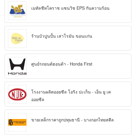
เมทัลชีทโคราช แซนวิช EPS กันความร้อน
ร้านบัวปูนปั้น เสาโรมัน ขอนแก่น
ศูนย์รถยนต์ฮอนด้า - Honda First
โรงงานผลิตออยซีล โอริง ปะเก็น - เอ็น ยู เค
ออยซีล
ขายเหล็กราคาถูกปทุมธานี - บางกอกไทยสตีล