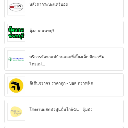
หลังคากระบะแครี่บอย
มุ้งลวดนนทบุรี
บริการจัดหาแม่บ้านและพี่เลี้ยงเด็ก มืออาชีพ
โดยแม่...
ตีเส้นจราจร ราคาถูก - บอส ทราฟฟิค
โรงงานผลิตบัวปูนปั้นใกล้ฉัน - คุ้มบัว