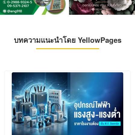
บทความแนะนำโดย YellowPages