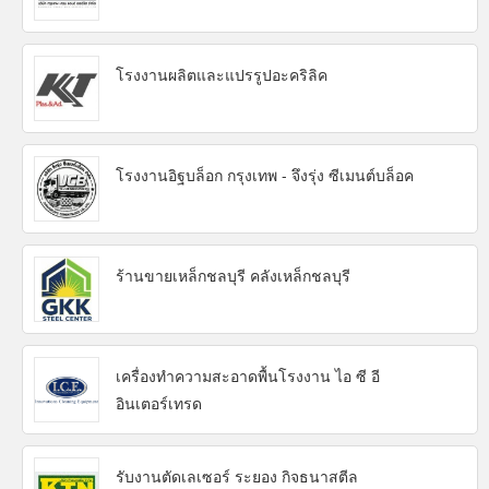
โรงงานผลิตและแปรรูปอะคริลิค
โรงงานอิฐบล็อก กรุงเทพ - จึงรุ่ง ซีเมนต์บล็อค
ร้านขายเหล็กชลบุรี คลังเหล็กชลบุรี
เครื่องทำความสะอาดพื้นโรงงาน ไอ ซี อี
อินเตอร์เทรด
รับงานตัดเลเซอร์ ระยอง กิจธนาสตีล