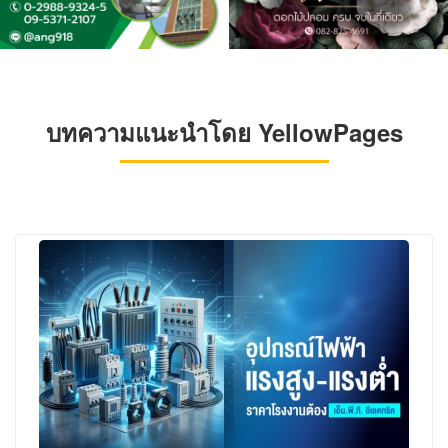
บทความแนะนำโดย YellowPages