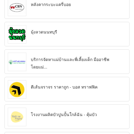
หลังคากระบะแครี่บอย
มุ้งลวดนนทบุรี
บริการจัดหาแม่บ้านและพี่เลี้ยงเด็ก มืออาชีพ
โดยแม่...
ตีเส้นจราจร ราคาถูก - บอส ทราฟฟิค
โรงงานผลิตบัวปูนปั้นใกล้ฉัน - คุ้มบัว