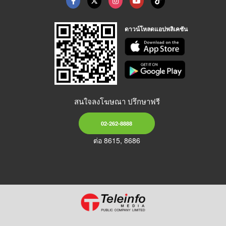
ดาวน์โหลดแอปพลิเคชัน
สนใจลงโฆษณา ปรึกษาฟรี
02-262-8888
ต่อ 8615, 8686