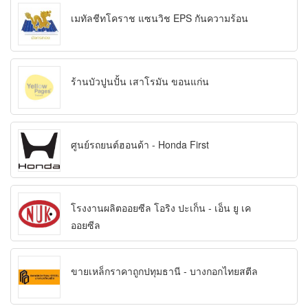
เมทัลชีทโคราช แซนวิช EPS กันความร้อน
ร้านบัวปูนปั้น เสาโรมัน ขอนแก่น
ศูนย์รถยนต์ฮอนด้า - Honda First
โรงงานผลิตออยซีล โอริง ปะเก็น - เอ็น ยู เค
ออยซีล
ขายเหล็กราคาถูกปทุมธานี - บางกอกไทยสตีล