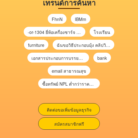
เทรนด์การค้นหา
FhnN
IBMm
-or-1304 ยี่ห้อเครื่องชาร์จ chargecore
โรงเรียน
furniture
ฉันขอวิธีประกอบมุ้ง คลิปวิดีโอ การประกอบมุ้ง
เอกสารประกอบการบรรยาย การประเมินความเสี่ยงเพื่อวางแผนการตรวจสอบ \
bank
email สาธารณสุข
ซื้อทรัพย์ NPL ต่ำกว่าราคาตลาด 30-70% แบบไม่ต้องไปประมูล”
ติดต่อขอเพิ่มข้อมูลธุรกิจ
สมัครสมาชิกฟรี